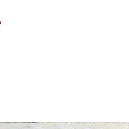
o
My news...